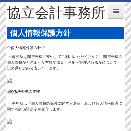
協立会計事務所
トップページ
個人情報保護方針
お知らせ
◇個人情報保護方針◇
事務所紹介
当事務所は関与先様に安心してご利用いただくために、関与先様の
交通案内
個人情報がどのような方針で収集・利用・管理されるかについて下
記の通り定め公表いたします。
業務案内
リンク集
●
関係法令等の遵守
お問合せ
当事務所は「個人情報の保護に関する法律」および個人情報保護に
関与先向け融資商品ご紹介
関する関係諸法令を遵守します。
経営者お役立ち情報
経営者オススメ情報