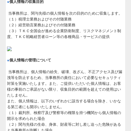
●
個人情報の収集目的
Q&A経営相談
当事務所は、関与先様の個人情報を次の目的のために収集します。
（１）税理士業務およびその付随業務
税務カレンダー
（２）経営助言業務およびその付随業務
（３）ＴＫＣ全国会が進める企業防衛制度、リスクマネジメント制
税務Q&A
度、ＴＫＣ戦略経営者ローン等の各種商品・サービスの提供
個人情報保護方針
社長メニューASP版
●
個人情報の管理について
TKCシステムQ&A
当事務所は、個人情報の紛失、破壊、改ざん、不正アクセス及び漏
洩等を防止するため、当事務所の責任において必要なセキュリティ
経営革新等支援機関とは
対策を実施いたします。また、ご提供いただいた個人情報は、お客
様の事前のご承諾がない限り、収集目的の範囲を超えての使用はい
たしません。
また、個人情報は、以下のいずれかに該当する場合を除き、いかな
る第三者にも開示いたしません。
（１）裁判所、検察庁及び警察等の権限を持つ機関から個人情報の
開示を求められた場合
（２）関与先様の生命、身体、財産等に対し差し迫った危険がある
と当事務所が判断した場合