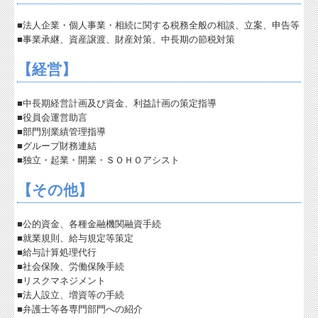
■法人企業・個人事業・相続に関する税務全般の相談、立案、申告等
Q&A経営相談
■事業承継、資産譲渡、財産対策、中長期の節税対策
税務カレンダー
【経営】
税務Q&A
■中長期経営計画及び資金、利益計画の策定指導
個人情報保護方針
■役員会運営助言
■部門別業績管理指導
社長メニューASP版
■グループ財務連結
■独立・起業・開業・ＳＯＨＯアシスト
TKCシステムQ&A
【その他】
経営革新等支援機関とは
■公的資金、各種金融機関融資手続
■就業規則、給与規定等策定
■給与計算処理代行
■社会保険、労働保険手続
■リスクマネジメント
■法人設立、増資等の手続
■弁護士等各専門部門への紹介