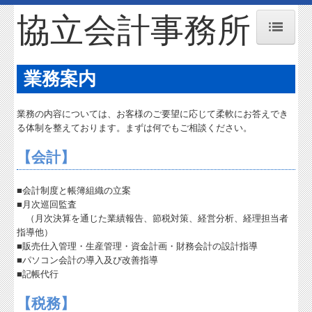
協立会計事務所
トップページ
業務案内
お知らせ
業務の内容については、お客様のご要望に応じて柔軟にお答えでき
事務所紹介
る体制を整えております。まずは何でもご相談ください。
交通案内
【会計】
業務案内
■会計制度と帳簿組織の立案
リンク集
■月次巡回監査
（月次決算を通じた業績報告、節税対策、経営分析、経理担当者
お問合せ
指導他）
■販売仕入管理・生産管理・資金計画・財務会計の設計指導
関与先向け融資商品ご紹介
■パソコン会計の導入及び改善指導
■記帳代行
経営者お役立ち情報
【税務】
経営者オススメ情報